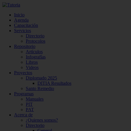
Inicio
Agenda
Capacitación
Servicios
Directorio
Protocolos
Repositorio
Artículos
Infografías
Libros
Videos
Proyectos
Diplomado 2025
DITIA Resultados
Santo Remedio
Programas
Manuales
PIT
PAT
Acerca de
¿Quienes somos?
Directorio
General