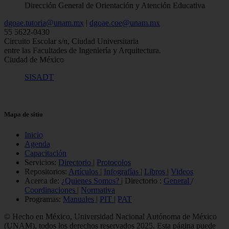
Dirección General de Orientación y Atención Educativa
dgoae.tutoria@unam.mx
|
dgoae.coe@unam.mx
55 5622-0430
Circuito Escolar s/n, Ciudad Universitaria
entre las Facultades de Ingeniería y Arquitectura.
Ciudad de México
SISADT
Mapa de sitio
Inicio
Agenda
Capacitación
Servicios:
Directorio
|
Protocolos
Repositorios:
Artículos
|
Infografías
|
Libros
|
Videos
Acerca de:
¿Quienes Somos?
| Directorio :
General
/
Coordinaciones
|
Normativa
Programas:
Manuales
|
PIT
|
PAT
© Hecho en México, Universidad Nacional Autónoma de México
(UNAM), todos los derechos reservados 2025. Esta página puede