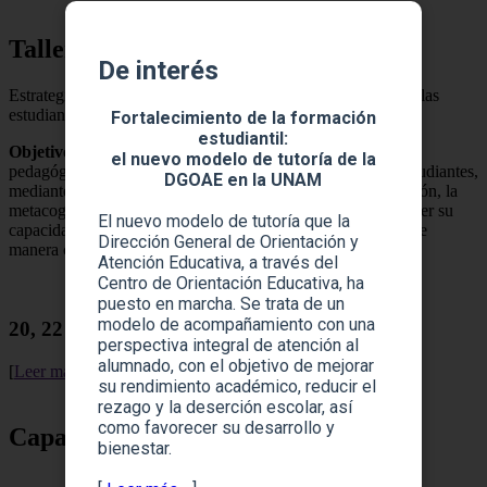
Taller en línea
De interés
Estrategias para promover el aprendizaje autónomo en los y las
estudiantes
Fortalecimiento de la formación
estudiantil:
Objetivo
: Desarrollar en las y los participantes estrategias
el nuevo modelo de tutoría de la
pedagógicas que favorezcan el aprendizaje autónomo en estudiantes,
DGOAE en la UNAM
mediante la promoción de habilidades como la autorregulación, la
metacognición y la toma de decisiones, con el fin de fortalecer su
El nuevo modelo de tutoría que la
capacidad para gestionar su propio proceso de aprendizaje de
Dirección General de Orientación y
manera crítica y responsable..
Atención Educativa, a través del
Centro de Orientación Educativa, ha
puesto en marcha. Se trata de un
modelo de acompañamiento con una
20, 22 y 24 de abril | 11:00 a 15:00 horas
perspectiva integral de atención al
alumnado, con el objetivo de mejorar
[
Leer más
]
su rendimiento académico, reducir el
rezago y la deserción escolar, así
como favorecer su desarrollo y
Capacitación
bienestar.