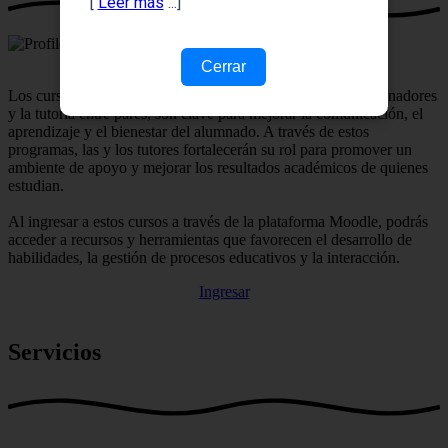
[
Leer más
...]
Cerrar
Los cursos para tutores, que incluyen la formación de coordinadores
y la tutoría entre pares, son clave para mejorar la comunicación, el
aprendizaje y el bienestar del alumnado. A través de estos
programas, las y los tutores fortalecerán su rol para promover un
ambiente de apoyo y mejorar los resultados académicos de quienes
estudian.
Al ingresar a estos cursos a través de la plataforma Moodle, podrás
acceder a recursos y herramientas que favorecen el desarrollo de
habilidades, la gestión de procesos educativos y la interacción.
Ingresar
Servicios