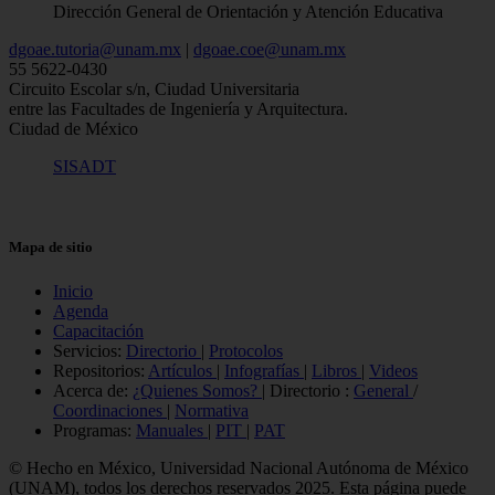
Dirección General de Orientación y Atención Educativa
dgoae.tutoria@unam.mx
|
dgoae.coe@unam.mx
55 5622-0430
Circuito Escolar s/n, Ciudad Universitaria
entre las Facultades de Ingeniería y Arquitectura.
Ciudad de México
SISADT
Mapa de sitio
Inicio
Agenda
Capacitación
Servicios:
Directorio
|
Protocolos
Repositorios:
Artículos
|
Infografías
|
Libros
|
Videos
Acerca de:
¿Quienes Somos?
| Directorio :
General
/
Coordinaciones
|
Normativa
Programas:
Manuales
|
PIT
|
PAT
© Hecho en México, Universidad Nacional Autónoma de México
(UNAM), todos los derechos reservados 2025. Esta página puede