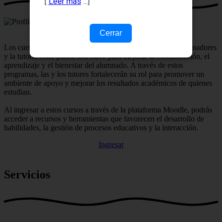
[
Leer más
...]
Cerrar
Los cursos para tutores, que incluyen la formación de coordinadores
y la tutoría entre pares, son clave para mejorar la comunicación, el
aprendizaje y el bienestar del alumnado. A través de estos
programas, las y los tutores fortalecerán su rol para promover un
ambiente de apoyo y mejorar los resultados académicos de quienes
estudian.
Al ingresar a estos cursos a través de la plataforma Moodle, podrás
acceder a recursos y herramientas que favorecen el desarrollo de
habilidades, la gestión de procesos educativos y la interacción.
Ingresar
Servicios