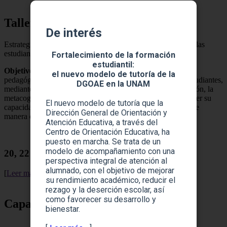
Taller en línea
De interés
Estrategias para promover el aprendizaje autónomo en los y las
estudiantes
Fortalecimiento de la formación
estudiantil:
Objetivo
: Desarrollar en las y los participantes estrategias
el nuevo modelo de tutoría de la
pedagógicas que favorezcan el aprendizaje autónomo en estudiantes,
DGOAE en la UNAM
mediante la promoción de habilidades como la autorregulación, la
metacognición y la toma de decisiones, con el fin de fortalecer su
El nuevo modelo de tutoría que la
capacidad para gestionar su propio proceso de aprendizaje de
Dirección General de Orientación y
manera crítica y responsable..
Atención Educativa, a través del
Centro de Orientación Educativa, ha
puesto en marcha. Se trata de un
modelo de acompañamiento con una
20, 22 y 24 de abril | 11:00 a 15:00 horas
perspectiva integral de atención al
alumnado, con el objetivo de mejorar
[
Leer más
]
su rendimiento académico, reducir el
rezago y la deserción escolar, así
como favorecer su desarrollo y
Capacitación
bienestar.