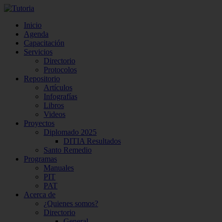
Inicio
Agenda
Capacitación
Servicios
Directorio
Protocolos
Repositorio
Artículos
Infografías
Libros
Videos
Proyectos
Diplomado 2025
DITIA Resultados
Santo Remedio
Programas
Manuales
PIT
PAT
Acerca de
¿Quienes somos?
Directorio
General