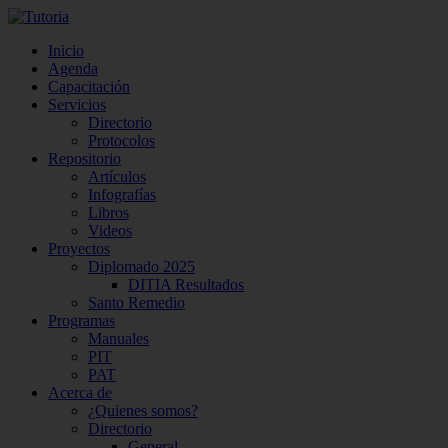
Inicio
Agenda
Capacitación
Servicios
Directorio
Protocolos
Repositorio
Artículos
Infografías
Libros
Videos
Proyectos
Diplomado 2025
DITIA Resultados
Santo Remedio
Programas
Manuales
PIT
PAT
Acerca de
¿Quienes somos?
Directorio
General