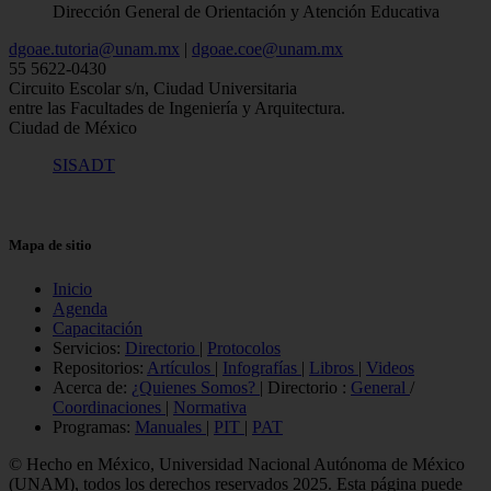
Dirección General de Orientación y Atención Educativa
dgoae.tutoria@unam.mx
|
dgoae.coe@unam.mx
55 5622-0430
Circuito Escolar s/n, Ciudad Universitaria
entre las Facultades de Ingeniería y Arquitectura.
Ciudad de México
SISADT
Mapa de sitio
Inicio
Agenda
Capacitación
Servicios:
Directorio
|
Protocolos
Repositorios:
Artículos
|
Infografías
|
Libros
|
Videos
Acerca de:
¿Quienes Somos?
| Directorio :
General
/
Coordinaciones
|
Normativa
Programas:
Manuales
|
PIT
|
PAT
© Hecho en México, Universidad Nacional Autónoma de México
(UNAM), todos los derechos reservados 2025. Esta página puede