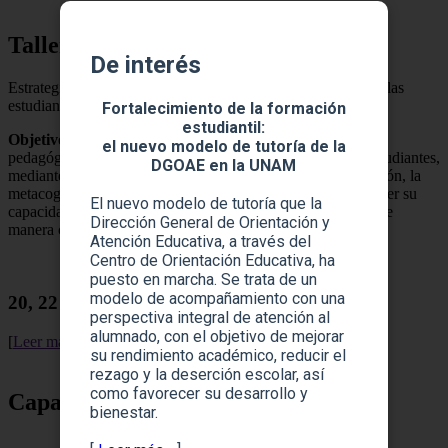
Taller en línea
De interés
Estrategias para promover el aprendizaje autónomo en los y las
estudiantes
Fortalecimiento de la formación
estudiantil:
Objetivo
: Desarrollar en las y los participantes estrategias
el nuevo modelo de tutoría de la
pedagógicas que favorezcan el aprendizaje autónomo en estudiantes,
DGOAE en la UNAM
mediante la promoción de habilidades como la autorregulación, la
metacognición y la toma de decisiones, con el fin de fortalecer su
El nuevo modelo de tutoría que la
capacidad para gestionar su propio proceso de aprendizaje de
Dirección General de Orientación y
manera crítica y responsable..
Atención Educativa, a través del
Centro de Orientación Educativa, ha
puesto en marcha. Se trata de un
modelo de acompañamiento con una
20, 22 y 24 de abril | 11:00 a 15:00 horas
perspectiva integral de atención al
alumnado, con el objetivo de mejorar
[
Leer más
]
su rendimiento académico, reducir el
rezago y la deserción escolar, así
como favorecer su desarrollo y
Capacitación
bienestar.