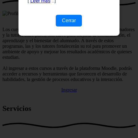
[
Leer más
...]
Cerrar
Los cursos para tutores, que incluyen la formación de coordinadores
y la tutoría entre pares, son clave para mejorar la comunicación, el
aprendizaje y el bienestar del alumnado. A través de estos
programas, las y los tutores fortalecerán su rol para promover un
ambiente de apoyo y mejorar los resultados académicos de quienes
estudian.
Al ingresar a estos cursos a través de la plataforma Moodle, podrás
acceder a recursos y herramientas que favorecen el desarrollo de
habilidades, la gestión de procesos educativos y la interacción.
Ingresar
Servicios